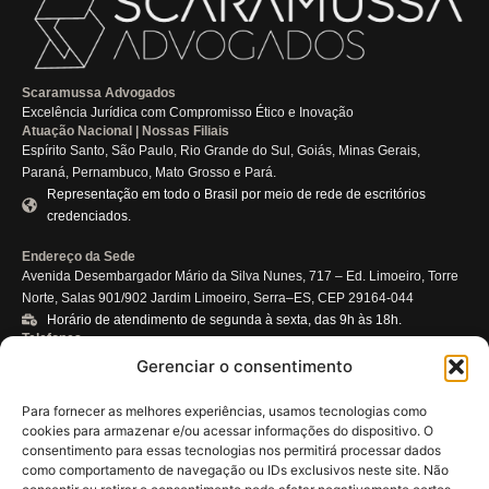
Scaramussa Advogados
Excelência Jurídica com Compromisso Ético e Inovação
Atuação Nacional | Nossas Filiais
Espírito Santo, São Paulo, Rio Grande do Sul, Goiás, Minas Gerais,
Paraná, Pernambuco, Mato Grosso e Pará.
Representação em todo o Brasil por meio de rede de escritórios
credenciados.
Endereço da Sede
Avenida Desembargador Mário da Silva Nunes, 717 – Ed. Limoeiro, Torre
Norte, Salas 901/902 Jardim Limoeiro, Serra–ES, CEP 29164-044
Horário de atendimento de segunda à sexta, das 9h às 18h.
Telefones
(27) 3228-0110
Gerenciar o consentimento
(27) 99532-9218
E-mail
Para fornecer as melhores experiências, usamos tecnologias como
atendimento@scaramussa.adv.br
cookies para armazenar e/ou acessar informações do dispositivo. O
consentimento para essas tecnologias nos permitirá processar dados
Certificações e Compromissos
como comportamento de navegação ou IDs exclusivos neste site. Não
ISO 37301 – Sistema de Gestão de Compliance