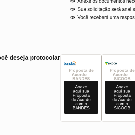
Anexe os documentos necess
Sua solicitação será anali
Você receberá uma resposta
cê deseja protocolar
Proposta de
Proposta de
Acordo –
Acordo –
BANDES
SICOOB
Anexe
Anexe
aqui sua
aqui sua
Proposta
Proposta
de Acordo
de Acordo
com o
com o
BANDES
SICOOB