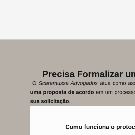
Precisa Formalizar 
O
Scaramussa Advogados
atua como ass
uma proposta de acordo
em um processo j
sua solicitação
.
Como funciona o protoc