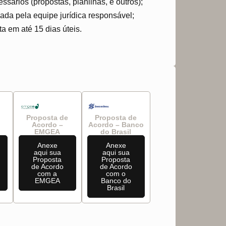
ários (propostas, planilhas, e outros);
sada pela equipe jurídica responsável;
 em até 15 dias úteis.
Proposta de
Proposta de
Acordo –
Acordo – Banco
EMGEA
do Brasil
Anexe
Anexe
aqui sua
aqui sua
Proposta
Proposta
de Acordo
de Acordo
com a
com o
EMGEA
Banco do
Brasil