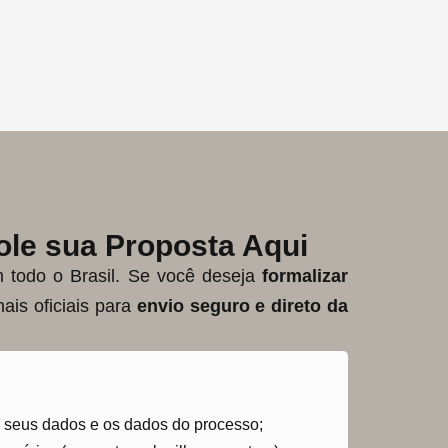
le sua Proposta Aqui
em todo o Brasil. Se você deseja
formalizar
ais oficiais para
envio seguro e direto da
 seus dados e os dados do processo;