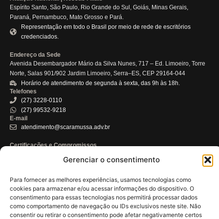
Espírito Santo, São Paulo, Rio Grande do Sul, Goiás, Minas Gerais,
Paraná, Pernambuco, Mato Grosso e Pará.
Representação em todo o Brasil por meio de rede de escritórios
credenciados.
Endereço da Sede
Avenida Desembargador Mário da Silva Nunes, 717 – Ed. Limoeiro, Torre
Norte, Salas 901/902 Jardim Limoeiro, Serra–ES, CEP 29164-044
Horário de atendimento de segunda à sexta, das 9h às 18h.
Telefones
(27) 3228-0110
(27) 99532-9218
E-mail
atendimento@scaramussa.adv.br
Certificações e Compromissos
ISO 37301 – Sistema de Gestão de Compliance
Gerenciar o consentimento
ISO 27001 – Segurança da Informação (em processo de certificação)
Rigor no cumprimento da Lei Anticorrupção (Lei 12.846/13)
Para fornecer as melhores experiências, usamos tecnologias como
Conformidade com regulamentos do Banco Central
cookies para armazenar e/ou acessar informações do dispositivo. O
Compromisso com a Ética, Transparência e Sustentabilidade Jurídica
consentimento para essas tecnologias nos permitirá processar dados
Canal de Denúncias
como comportamento de navegação ou IDs exclusivos neste site. Não
Política de Privacidade
consentir ou retirar o consentimento pode afetar negativamente certos