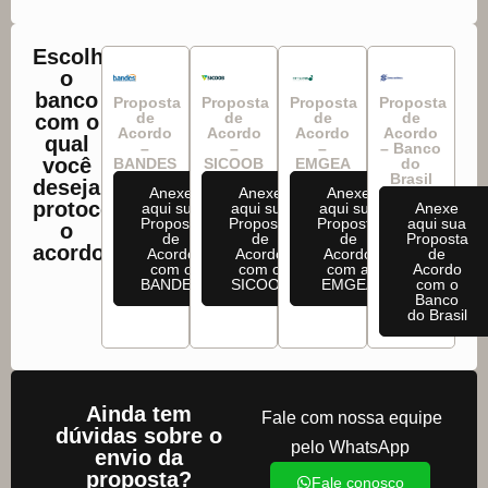
Escolha
o
banco
Proposta
Proposta
Proposta
Proposta
de
de
de
de
com o
Acordo
Acordo
Acordo
Acordo
qual
–
–
–
– Banco
você
BANDES
SICOOB
EMGEA
do
Brasil
deseja
Anexe
Anexe
Anexe
protocolar
aqui sua
aqui sua
aqui sua
Anexe
Proposta
Proposta
Proposta
aqui sua
o
de
de
de
Proposta
acordo:
Acordo
Acordo
Acordo
de
com o
com o
com a
Acordo
BANDES
SICOOB
EMGEA
com o
Banco
do Brasil
Ainda tem
Fale com nossa equipe
dúvidas sobre o
pelo WhatsApp
envio da
proposta?
Fale conosco